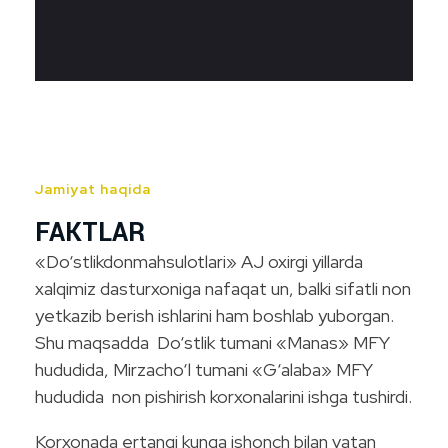
Jamiyat haqida
FAKTLAR
«Do‘stlikdonmahsulotlari» AJ oxirgi yillarda
xalqimiz dasturxoniga nafaqat un, balki sifatli non
yetkazib berish ishlarini ham boshlab yuborgan.
Shu maqsadda Do‘stlik tumani «Manas» MFY
hududida, Mirzacho‘l tumani «G‘alaba» MFY
hududida non pishirish korxonalarini ishga tushirdi.
Korxonada ertangi kunga ishonch bilan vatan