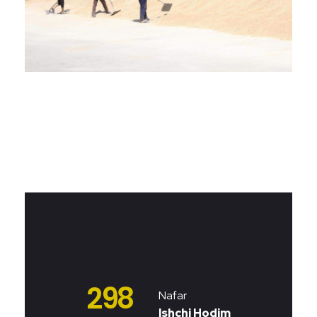
298
Nafar
Ishchi Hodim