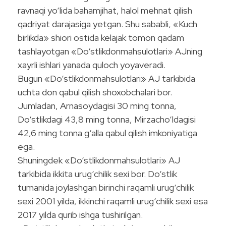
ravnaqi yo‘lida bahamjihat, halol mehnat qilish
qadriyat darajasiga yetgan. Shu sababli, «Kuch
birlikda» shiori ostida kelajak tomon qadam
tashlayotgan «Do‘stlikdonmahsulotlari» AJning
xayrli ishlari yanada quloch yoyaveradi.
Bugun «Do‘stlikdonmahsulotlari» AJ tarkibida
uchta don qabul qilish shoxobchalari bor.
Jumladan, Arnasoydagisi 30 ming tonna,
Do‘stlikdagi 43,8 ming tonna, Mirzacho‘ldagisi
42,6 ming tonna g‘alla qabul qilish imkoniyatiga
ega.
Shuningdek «Do‘stlikdonmahsulotlari» AJ
tarkibida ikkita urug‘chilik sexi bor. Do‘stlik
tumanida joylashgan birinchi raqamli urug‘chilik
sexi 2001 yilda, ikkinchi raqamli urug‘chilik sexi esa
2017 yilda qurib ishga tushirilgan.