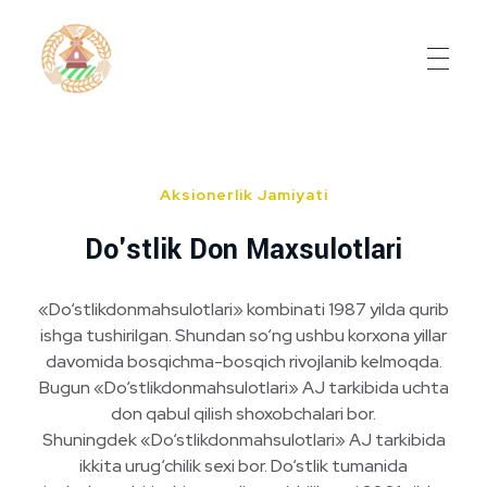
Do'stlik Don.uz
Do'stlik tumani Un maxsulotlari kombinati
Aksionerlik Jamiyati
Do'stlik Don Maxsulotlari
«Do‘stlikdonmahsulotlari» kombinati 1987 yilda qurib
ishga tushirilgan. Shundan so‘ng ushbu korxona yillar
davomida bosqichma-bosqich rivojlanib kelmoqda.
Bugun «Do‘stlikdonmahsulotlari» AJ tarkibida uchta
don qabul qilish shoxobchalari bor.
Shuningdek «Do‘stlikdonmahsulotlari» AJ tarkibida
ikkita urug‘chilik sexi bor. Do‘stlik tumanida