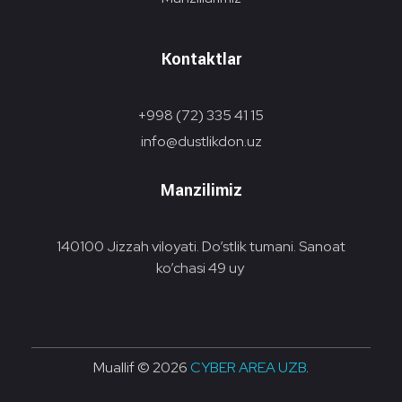
Kontaktlar
+998 (72) 335 41 15
info@dustlikdon.uz
Manzilimiz
140100 Jizzah viloyati. Do’stlik tumani. Sanoat
ko’chasi 49 uy
Muallif © 2026
CYBER AREA UZB
.