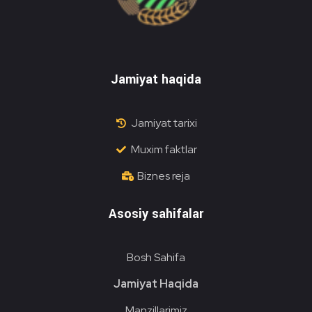
Do'stlik Don.uz
Do'stlik tumani Un maxsulotlari kombinati
Jamiyat haqida
Jamiyat tarixi
Muxim faktlar
Biznes reja
Asosiy sahifalar
Bosh Sahifa
Jamiyat Haqida
Manzillarimiz