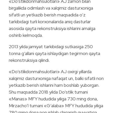
«Do‘stlikdonmahsulotlari» AJ zamon bilan
birgalikda odimlash va xalqimiz dasturxoniga
sifatli un yetkazib berish maqsadida o‘z
tarkibidagi turli korxonalarida aniq dasturlar
asosida qayta rekonstruksiya ishlarini amalga
oshirib kelmoqda.
2013 yilda jamiyat tarkibidagi sutkasiga 250
tonna g‘allani qayta ishlaydigan tegirmon qayta
rekonstruksiya qilindi.
«Do‘stlikdonmahsulotlari» AJ oxirgi yillarda
xalqimiz dasturxoniga nafaqat un, balki sifatli non
yetkazib berish ishlarini ham boshlab yuborgan.
Shu maqsadda 2018 yilda Do‘stlik tumani
«Manas» MFY hududida yiliga 730 ming dona,
Mirzacho‘l tumani «G‘alaba» MFY hududida yiliga
780 ming dona non ishlab chiqarish quvvatiga