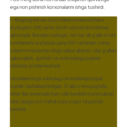
ega non pishirish korxonalarini ishga tushirdi.
— Bugungi kunda «Do‘stlikdonmahsulotlari»
AJda jami 298 nafar ishchi-xizmatchi mehnat
qilmoqda. Bundan tashqari, biz har yili g‘alla o‘rimi
boshlanishi arafasida yana 100 nafardan oshiq
odamni mavsumiy ishga qabul qilamiz. Ular g‘allani
qabul qilish, quritish va omborlarga joylash
ishlarida yordamlashadi.
Ishchilarimizga odatdagi ish kunlarida bepul
tushlik tashkillashtirilgan. G‘alla o‘rimi paytida
ishlar ikki smenada ham olib berilishi munosabati
bilan ularga uch mahal issiq ovqat tayyorlab
beriladi.