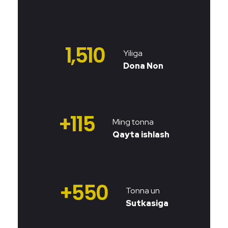
1,510
Yiliga
Dona Non
+
115
Ming tonna
Qayta ishlash
+
550
Tonna un
Sutkasiga