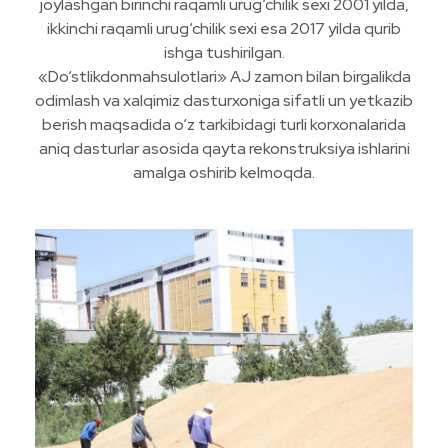
joylashgan birinchi raqamli urug‘chilik sexi 2001 yilda,
ikkinchi raqamli urug‘chilik sexi esa 2017 yilda qurib
ishga tushirilgan.
«Do‘stlikdonmahsulotlari» AJ zamon bilan birgalikda
odimlash va xalqimiz dasturxoniga sifatli un yetkazib
berish maqsadida o‘z tarkibidagi turli korxonalarida
aniq dasturlar asosida qayta rekonstruksiya ishlarini
amalga oshirib kelmoqda.