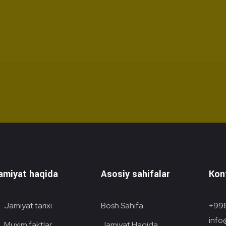
amiyat haqida
Asosiy sahifalar
Kon
Jamiyat tarixi
Bosh Sahifa
+998
info
Muxim faktlar
Jamiyat Haqida