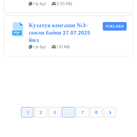
1 ta fayl
5.55 MB
Кузатув кенгаши №3-
YUKLASH
сонли баёни 27.07.2025
йил
1 ta fayl
1.81 MB
1
2
3
…
7
8