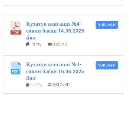
Кузатув кенгаши №4-
YUKLASH
сонли баёни 14.08.2025
йил
1 ta fayl
3.26 MB
Кузатув кенгаши №1-
YUKLASH
сонли баёни 16.06.2025
йил
1 ta fayl
661.74 KB