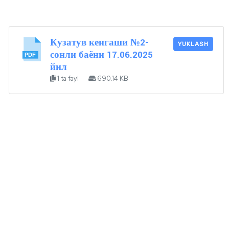
Кузатув кенгаши №2-
YUKLASH
сонли баёни 17.06.2025
йил
1 ta fayl
690.14 KB