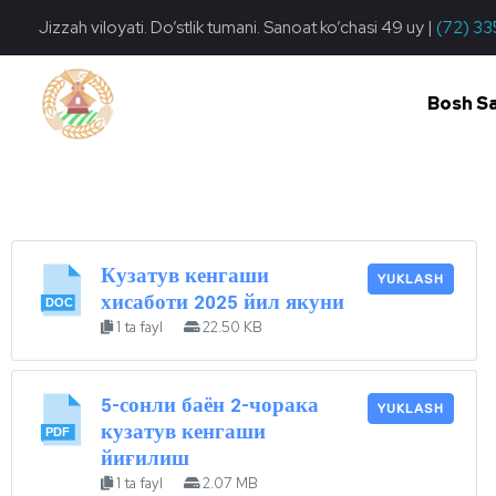
Jizzah viloyati. Do’stlik tumani. Sanoat ko’chasi 49 uy |
(72) 33
Bosh S
Do'stlik Don.uz
Do'stlik tumani Un maxsulotlari kombinati
Кузатув кенгаши
YUKLASH
хисаботи 2025 йил якуни
1 ta fayl
22.50 KB
5-сонли баён 2-чорака
YUKLASH
кузатув кенгаши
йиғилиш
1 ta fayl
2.07 MB