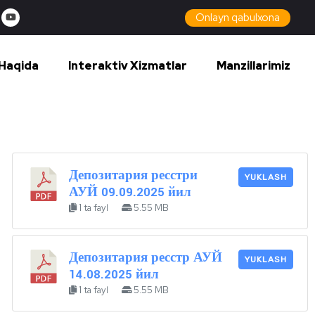
Onlayn qabulxona
Haqida
Interaktiv Xizmatlar
Manzillarimiz
Депозитария ресстри
YUKLASH
АУЙ 09.09.2025 йил
1 ta fayl
5.55 MB
Депозитария ресстр АУЙ
YUKLASH
14.08.2025 йил
1 ta fayl
5.55 MB