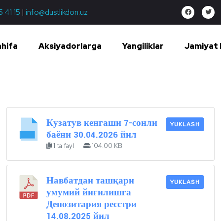
5 41 15
|
info@dustlikdon.uz
ahifa
Aksiyadorlarga
Yangiliklar
Jamiyat 
Кузатув кенгаши 7-сонли
YUKLASH
баёни 30.04.2026 йил
1 ta fayl
104.00 KB
Навбатдан ташқари
YUKLASH
умумий йиғилишга
Депозитария ресстри
14.08.2025 йил