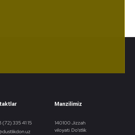
taktlar
Manzilimiz
 (72) 335 41 15
140100 Jizzah
viloyati. Do’stlik
@dustlikdon.uz