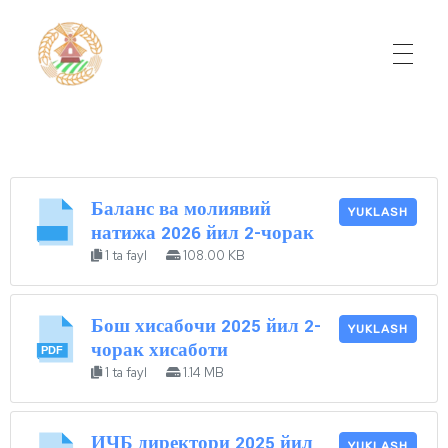
Do'stlik Don.uz
Do'stlik tumani Un maxsulotlari kombinati
Баланс ва молиявий
YUKLASH
натижа 2026 йил 2-чорак
1 ta fayl
108.00 KB
Бош хисабочи 2025 йил 2-
YUKLASH
чорак хисаботи
1 ta fayl
1.14 MB
ИЧБ директори 2025 йил
YUKLASH