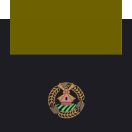
Do'stlik Don.uz
Do'stlik tumani Un maxsulotlari kombinati