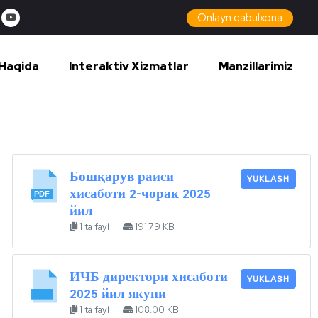
Onlayn qabulxona
Haqida
Interaktiv Xizmatlar
Manzillarimiz
Бошқарув раиси
YUKLASH
хисаботи 2-чорак 2025
йил
1 ta fayl
191.79 KB
ИЧБ директори хисаботи
YUKLASH
2025 йил якуни
1 ta fayl
108.00 KB