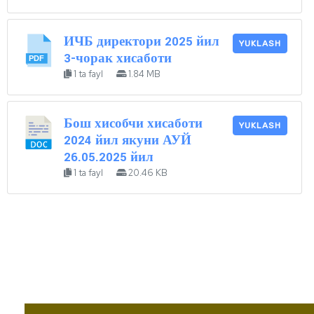
ИЧБ директори 2025 йил
YUKLASH
3-чорак хисаботи
1 ta fayl
1.84 MB
Бош хисобчи хисаботи
YUKLASH
2024 йил якуни АУЙ
26.05.2025 йил
1 ta fayl
20.46 KB