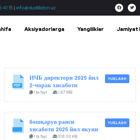
5 41 15
|
info@dustlikdon.uz
ahifa
Aksiyadorlarga
Yangiliklar
Jamiyat 
ИЧБ директори 2025 йил
YUKLASH
2-чорак хисаботи
1 ta fayl
1.87 MB
бошқарув раиси
YUKLASH
хисаботи 2025 йил якуни
1 ta fayl
108.00 KB