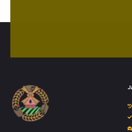
J
Do'stlik Don.uz
Do'stlik tumani Un maxsulotlari kombinati