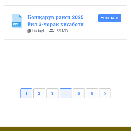
Бошқарув раиси 2025
YUKLASH
йил 3-чорак хисаботи
1 ta fayl
1.55 MB
1
2
3
…
5
6