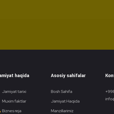
amiyat haqida
Asosiy sahifalar
Kon
Jamiyat tarixi
Bosh Sahifa
+998
info
Muxim faktlar
Jamiyat Haqida
Biznes reja
Manzillarimiz