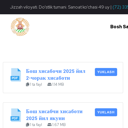
Jizzah viloyati. Do’stlik tumani. Sanoat ko’chasi 49 uy |
(72) 33
Bosh S
Do'stlik Don.uz
Do'stlik tumani Un maxsulotlari kombinati
Бош хисабочи 2025 йил
YUKLASH
2-чорак хисаботи
1 ta fayl
1.14 MB
Бош хисабчи хисаботи
YUKLASH
2025 йил якуни
1 ta fayl
1.67 MB