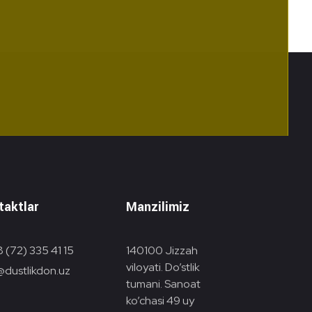
taktlar
Manzilimiz
 (72) 335 41 15
140100 Jizzah
viloyati. Do’stlik
@dustlikdon.uz
tumani. Sanoat
ko’chasi 49 uy