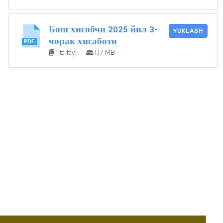
Бош хисобчи 2025 йил 3-
YUKLASH
чорак хисаботи
1 ta fayl
1.17 MB