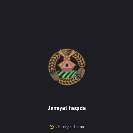
Do'stlik Don.uz
Do'stlik tumani Un maxsulotlari kombinati
Jamiyat haqida
Jamiyat tarixi