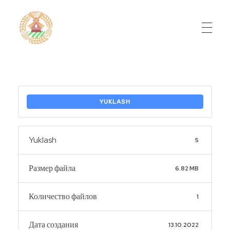
Do'stlik Don.uz
Do'stlik tumani Un maxsulotlari kombinati
YUKLASH
Yuklash
5
Размер файла
6.82 MB
Количество файлов
1
Дата создания
13.10.2022