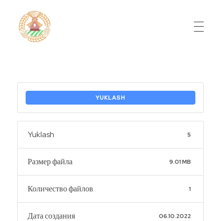
Do'stlik Don.uz
Do'stlik tumani Un maxsulotlari kombinati
YUKLASH
Yuklash
5
Размер файла
9.01 MB
Количество файлов
1
Дата создания
06.10.2022