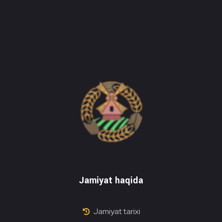
Do'stlik Don.uz
Do'stlik tumani Un maxsulotlari kombinati
Jamiyat haqida
Jamiyat tarixi