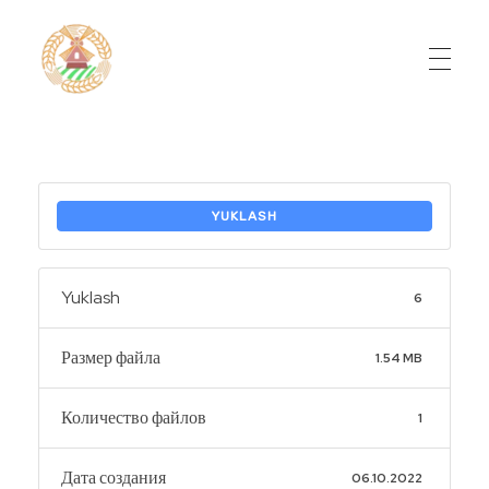
Do'stlik Don.uz
Do'stlik tumani Un maxsulotlari kombinati
YUKLASH
Yuklash
6
Размер файла
1.54 MB
Количество файлов
1
Дата создания
06.10.2022