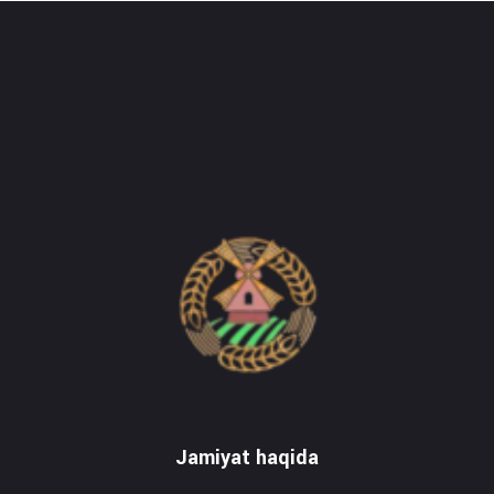
Do'stlik Don.uz
Do'stlik tumani Un maxsulotlari kombinati
Jamiyat haqida