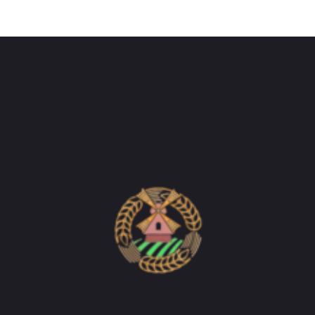
Do'stlik Don.uz
Do'stlik tumani Un maxsulotlari kombinati