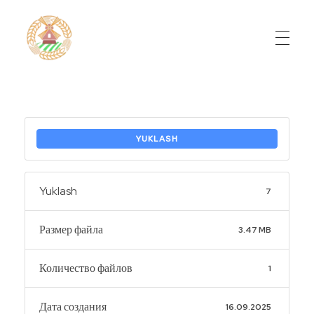
Do'stlik Don.uz
Do'stlik tumani Un maxsulotlari kombinati
YUKLASH
Yuklash
7
Размер файла
3.47 MB
Количество файлов
1
Дата создания
16.09.2025