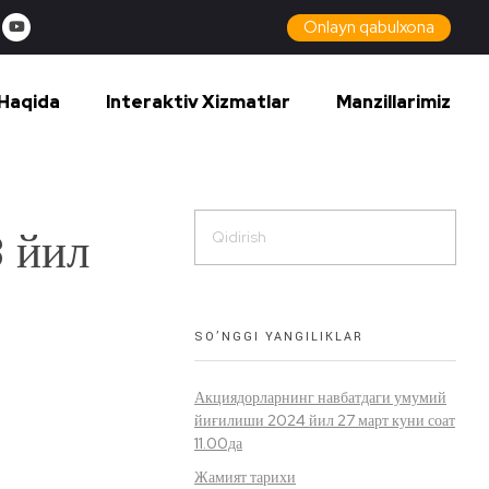
Onlayn qabulxona
Haqida
Interaktiv Xizmatlar
Manzillarimiz
 йил
SO’NGGI YANGILIKLAR
Акциядорларнинг навбатдаги умумий
йиғилиши 2024 йил 27 март куни соат
11.00да
Жамият тарихи