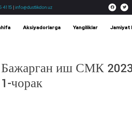
5 41 15
|
info@dustlikdon.uz
ahifa
Aksiyadorlarga
Yangiliklar
Jamiyat 
Бажарган иш СМК 2023
1-чорак