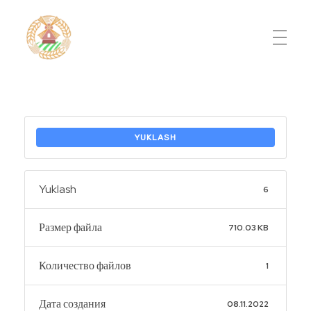
Do'stlik Don.uz
Do'stlik tumani Un maxsulotlari kombinati
YUKLASH
Yuklash
6
Размер файла
710.03 KB
Количество файлов
1
Дата создания
08.11.2022