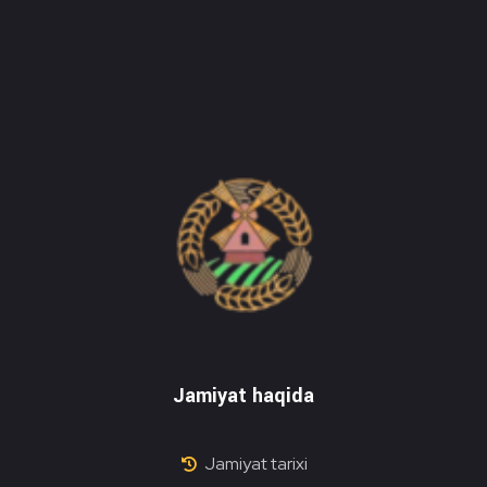
Do'stlik Don.uz
Do'stlik tumani Un maxsulotlari kombinati
Jamiyat haqida
Jamiyat tarixi