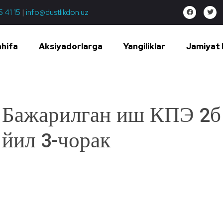
5 41 15
|
info@dustlikdon.uz
ahifa
Aksiyadorlarga
Yangiliklar
Jamiyat 
Бажарилган иш КПЭ 2б
йил 3-чорак