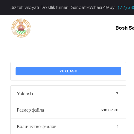
Jizzah viloyati. Do’stlik tumani. Sanoat ko’chasi 49 uy |
(72) 33
Bosh S
Do'stlik Don.uz
Do'stlik tumani Un maxsulotlari kombinati
YUKLASH
Yuklash
7
Размер файла
638.87 KB
Количество файлов
1