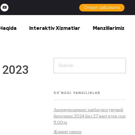
Onlayn qabulxona
Haqida
Interaktiv Xizmatlar
Manzillarimiz
 2023
SO’NGGI YANGILIKLAR
Акциядорларнинг навбатдаги умумий
йиғилиши 2024 йил 27 март куни соат
11.00да
Жамият тарихи