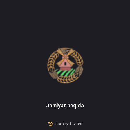
Do'stlik Don.uz
Do'stlik tumani Un maxsulotlari kombinati
Jamiyat haqida
Jamiyat tarixi