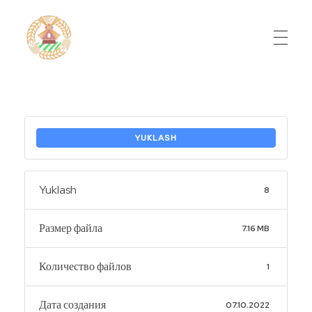
Do'stlik Don.uz
Do'stlik tumani Un maxsulotlari kombinati
YUKLASH
Yuklash
8
Размер файла
7.16 MB
Количество файлов
1
Дата создания
07.10.2022