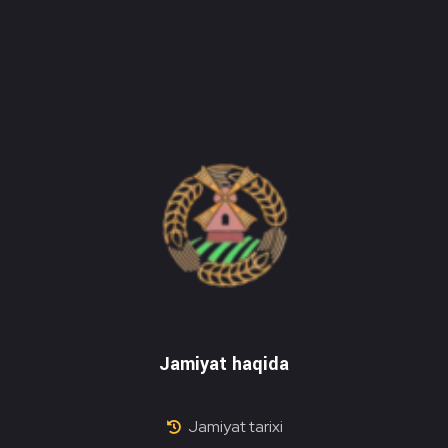
Do'stlik Don.uz
Do'stlik tumani Un maxsulotlari kombinati
Jamiyat haqida
Jamiyat tarixi