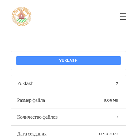
Do'stlik Don.uz
Do'stlik tumani Un maxsulotlari kombinati
YUKLASH
Yuklash
7
Размер файла
8.06 MB
Количество файлов
1
Дата создания
07.10.2022