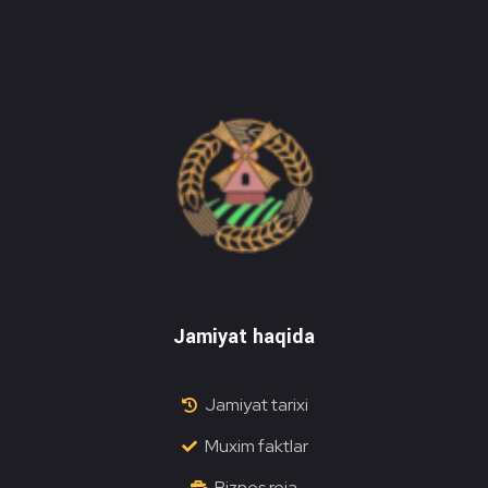
Do'stlik Don.uz
Do'stlik tumani Un maxsulotlari kombinati
Jamiyat haqida
Jamiyat tarixi
Muxim faktlar
Biznes reja