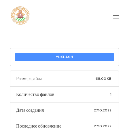
Do'stlik Don.uz
Do'stlik tumani Un maxsulotlari kombinati
YUKLASH
Размер файла
68.00 KB
Количество файлов
1
Дата создания
27.10.2022
Последнее обновление
27.10.2022