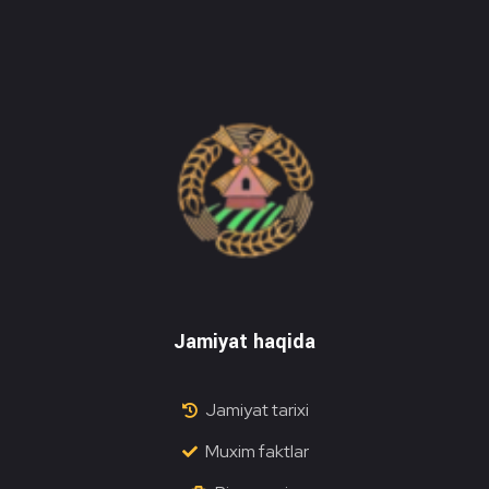
Do'stlik Don.uz
Do'stlik tumani Un maxsulotlari kombinati
Jamiyat haqida
Jamiyat tarixi
Muxim faktlar