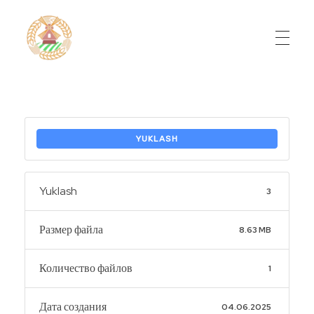
Do'stlik Don.uz
Do'stlik tumani Un maxsulotlari kombinati
YUKLASH
Yuklash
3
Размер файла
8.63 MB
Количество файлов
1
Дата создания
04.06.2025