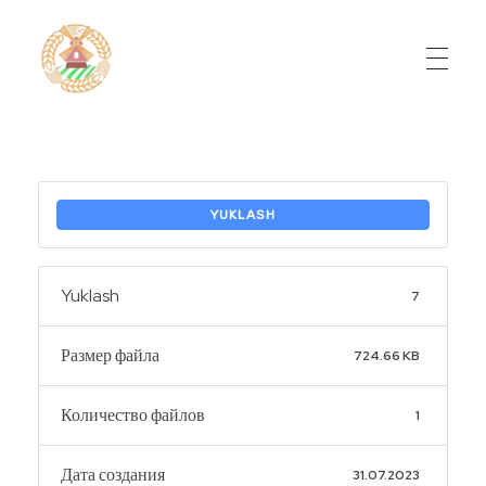
Do'stlik Don.uz
Do'stlik tumani Un maxsulotlari kombinati
YUKLASH
Yuklash
7
Размер файла
724.66 KB
Количество файлов
1
Дата создания
31.07.2023