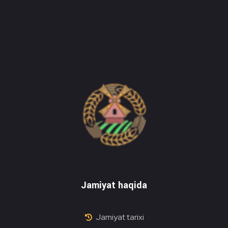
Do'stlik Don.uz
Do'stlik tumani Un maxsulotlari kombinati
Jamiyat haqida
Jamiyat tarixi