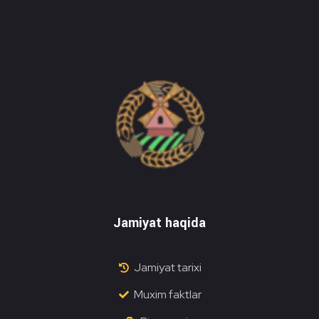
Do'stlik Don.uz
Do'stlik tumani Un maxsulotlari kombinati
Jamiyat haqida
Jamiyat tarixi
Muxim faktlar