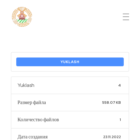
Do'stlik Don.uz
Do'stlik tumani Un maxsulotlari kombinati
YUKLASH
Yuklash
4
Размер файла
558.07 KB
Количество файлов
1
Дата создания
23.11.2022