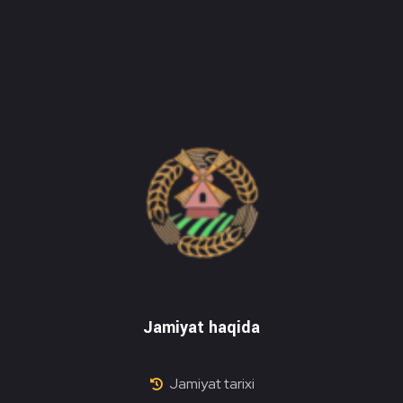
Do'stlik Don.uz
Do'stlik tumani Un maxsulotlari kombinati
Jamiyat haqida
Jamiyat tarixi