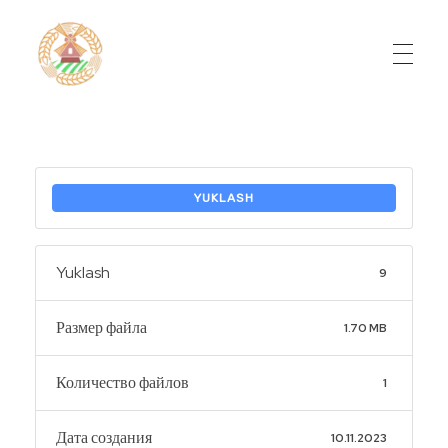
Do'stlik Don.uz
Do'stlik tumani Un maxsulotlari kombinati
YUKLASH
Yuklash
9
Размер файла
1.70 MB
Количество файлов
1
Дата создания
10.11.2023