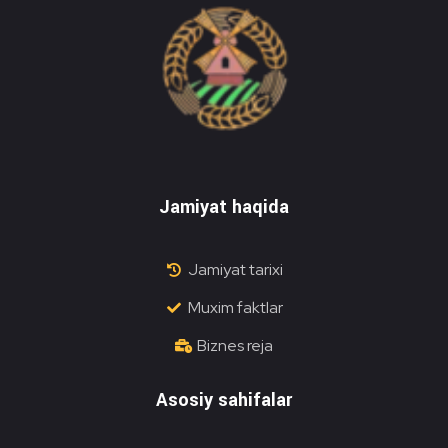
Do'stlik Don.uz
Do'stlik tumani Un maxsulotlari kombinati
Jamiyat haqida
Jamiyat tarixi
Muxim faktlar
Biznes reja
Asosiy sahifalar