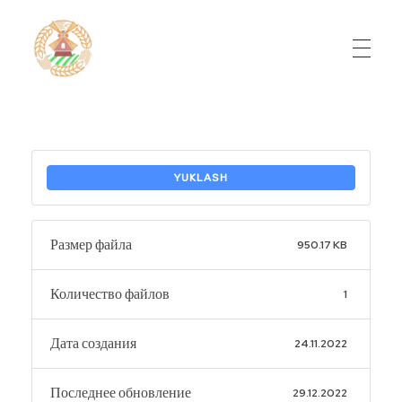
Do'stlik Don.uz
Do'stlik tumani Un maxsulotlari kombinati
YUKLASH
Размер файла
950.17 KB
Количество файлов
1
Дата создания
24.11.2022
Последнее обновление
29.12.2022