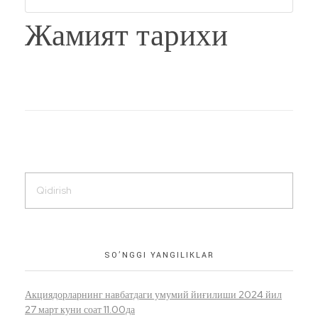
Жамият тарихи
SO’NGGI YANGILIKLAR
Акциядорларнинг навбатдаги умумий йиғилиши 2024 йил
27 март куни соат 11.00да