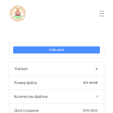
Do'stlik Don.uz
Do'stlik tumani Un maxsulotlari kombinati
YUKLASH
Yuklash
4
Размер файла
813.49 KB
Количество файлов
1
Дата создания
13.10.2022