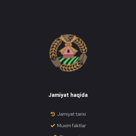
Do'stlik Don.uz
Do'stlik tumani Un maxsulotlari kombinati
Jamiyat haqida
Jamiyat tarixi
Muxim faktlar