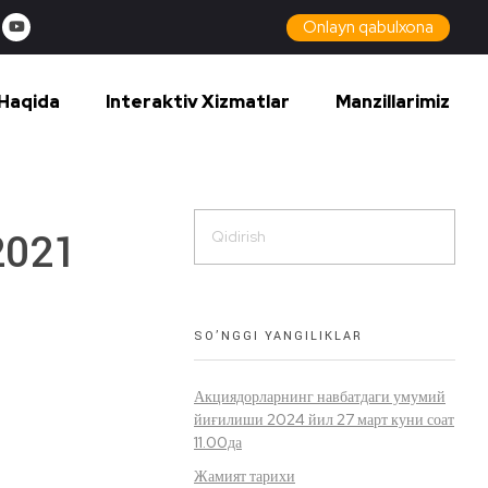
Onlayn qabulxona
Haqida
Interaktiv Xizmatlar
Manzillarimiz
2021
SO’NGGI YANGILIKLAR
Акциядорларнинг навбатдаги умумий
йиғилиши 2024 йил 27 март куни соат
11.00да
Жамият тарихи