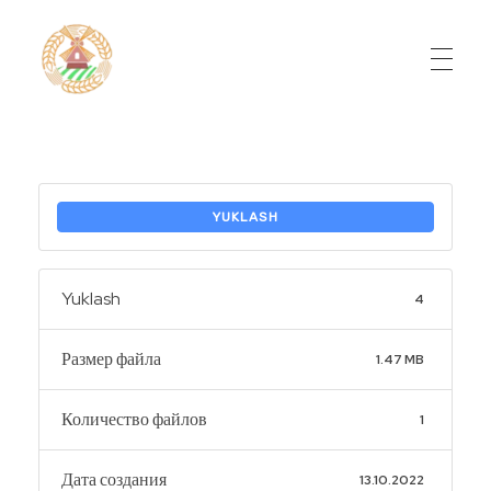
Do'stlik Don.uz
Do'stlik tumani Un maxsulotlari kombinati
YUKLASH
Yuklash
4
Размер файла
1.47 MB
Количество файлов
1
Дата создания
13.10.2022