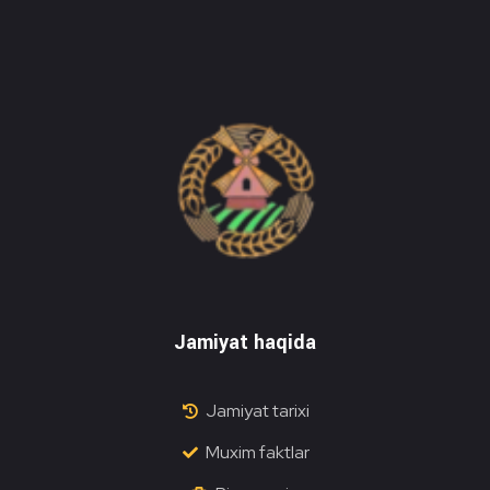
Do'stlik Don.uz
Do'stlik tumani Un maxsulotlari kombinati
Jamiyat haqida
Jamiyat tarixi
Muxim faktlar