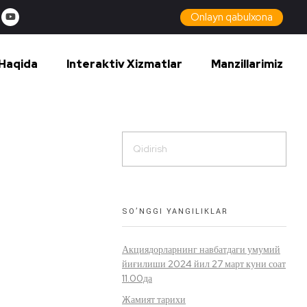
Onlayn qabulxona
Haqida
Interaktiv Xizmatlar
Manzillarimiz
SO’NGGI YANGILIKLAR
Акциядорларнинг навбатдаги умумий
йиғилиши 2024 йил 27 март куни соат
11.00да
Жамият тарихи