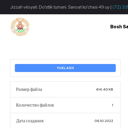
Jizzah viloyati. Do’stlik tumani. Sanoat ko’chasi 49 uy |
(72) 33
Bosh S
Do'stlik Don.uz
Do'stlik tumani Un maxsulotlari kombinati
YUKLASH
Размер файла
414.40 KB
Количество файлов
1
Дата создания
06.10.2022