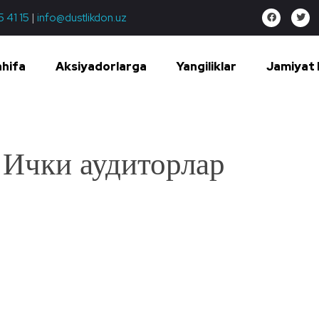
5 41 15
|
info@dustlikdon.uz
ahifa
Aksiyadorlarga
Yangiliklar
Jamiyat 
Ички аудиторлар