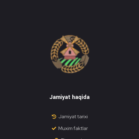
Do'stlik Don.uz
Do'stlik tumani Un maxsulotlari kombinati
Jamiyat haqida
Jamiyat tarixi
Muxim faktlar