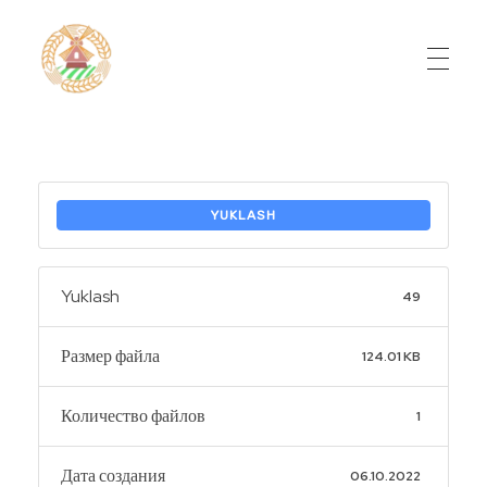
Do'stlik Don.uz
Do'stlik tumani Un maxsulotlari kombinati
YUKLASH
Yuklash
49
Размер файла
124.01 KB
Количество файлов
1
Дата создания
06.10.2022