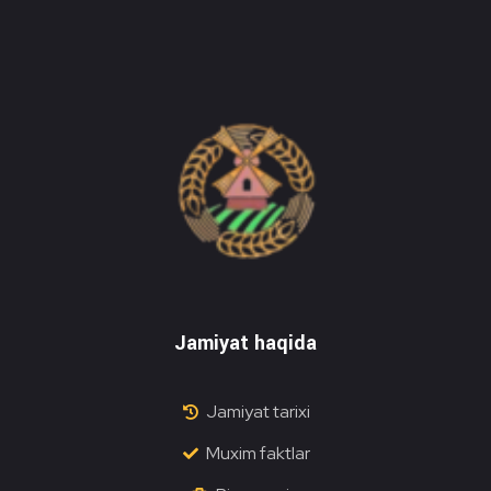
Do'stlik Don.uz
Do'stlik tumani Un maxsulotlari kombinati
Jamiyat haqida
Jamiyat tarixi
Muxim faktlar