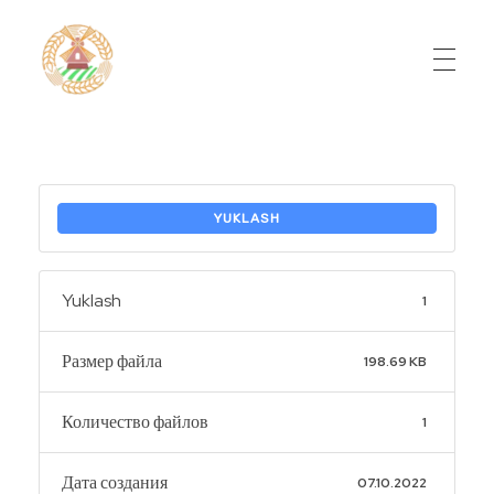
Do'stlik Don.uz
Do'stlik tumani Un maxsulotlari kombinati
YUKLASH
Yuklash
1
Размер файла
198.69 KB
Количество файлов
1
Дата создания
07.10.2022