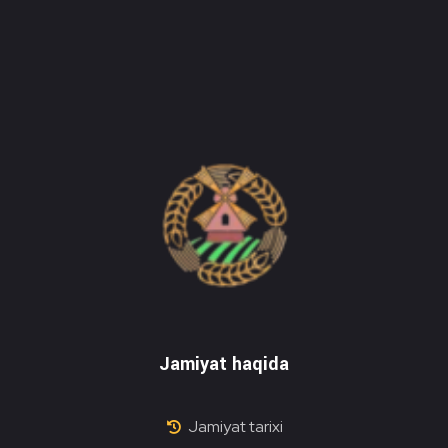
Do'stlik Don.uz
Do'stlik tumani Un maxsulotlari kombinati
Jamiyat haqida
Jamiyat tarixi