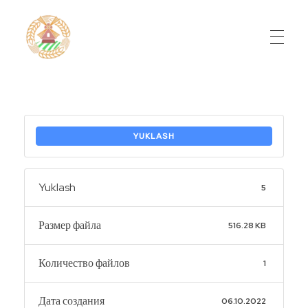
Do'stlik Don.uz
Do'stlik tumani Un maxsulotlari kombinati
YUKLASH
Yuklash
5
Размер файла
516.28 KB
Количество файлов
1
Дата создания
06.10.2022