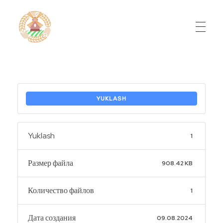
Do'stlik Don.uz
Do'stlik tumani Un maxsulotlari kombinati
YUKLASH
Yuklash
1
Размер файла
908.42 KB
Количество файлов
1
Дата создания
09.08.2024