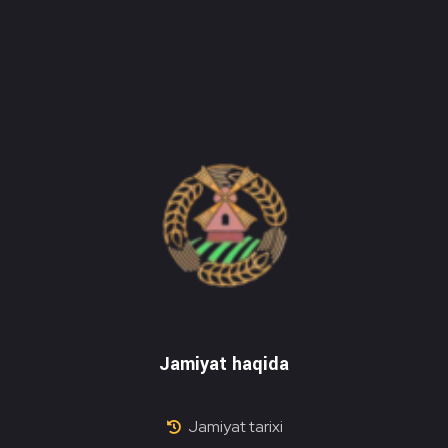
Do'stlik Don.uz
Do'stlik tumani Un maxsulotlari kombinati
Jamiyat haqida
Jamiyat tarixi