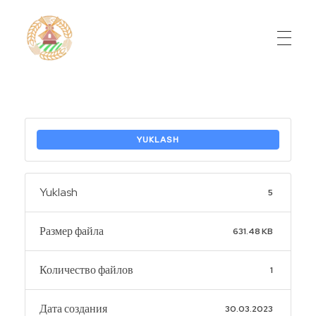
Do'stlik Don.uz
Do'stlik tumani Un maxsulotlari kombinati
YUKLASH
Yuklash
5
Размер файла
631.48 KB
Количество файлов
1
Дата создания
30.03.2023