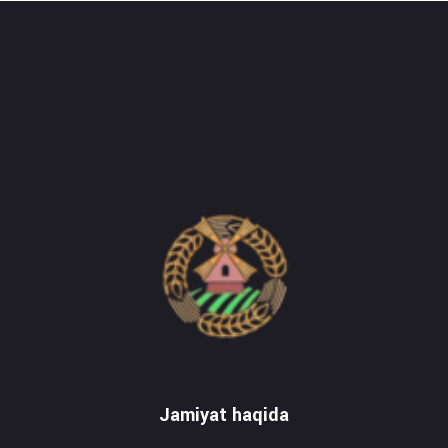
Do'stlik Don.uz
Do'stlik tumani Un maxsulotlari kombinati
Jamiyat haqida