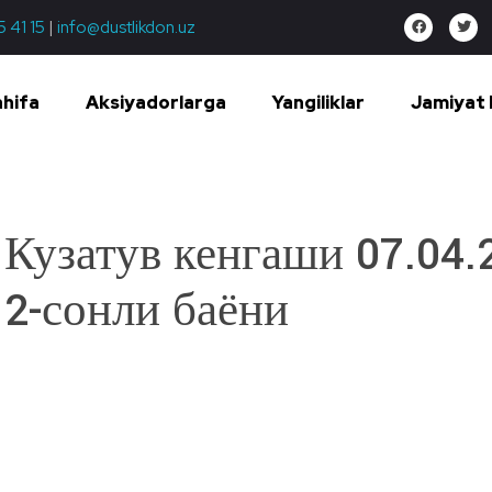
5 41 15
|
info@dustlikdon.uz
ahifa
Aksiyadorlarga
Yangiliklar
Jamiyat 
Кузатув кенгаши 07.04.
2-сонли баёни