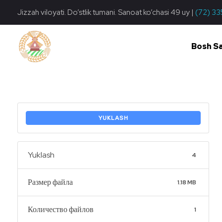
Jizzah viloyati. Do’stlik tumani. Sanoat ko’chasi 49 uy |
(72) 33
Bosh S
Do'stlik Don.uz
Do'stlik tumani Un maxsulotlari kombinati
YUKLASH
Yuklash
4
Размер файла
1.18 MB
Количество файлов
1