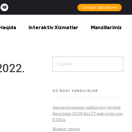
Onlayn qabulxona
Haqida
Interaktiv Xizmatlar
Manzillarimiz
2022.
SO’NGGI YANGILIKLAR
Акциядорларнинг навбатдаги умумий
йиғилиши 2024 йил 27 март куни соат
11.00да
Жамият тарихи