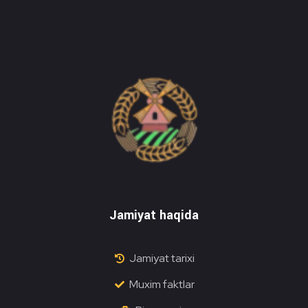
Do'stlik Don.uz
Do'stlik tumani Un maxsulotlari kombinati
Jamiyat haqida
Jamiyat tarixi
Muxim faktlar