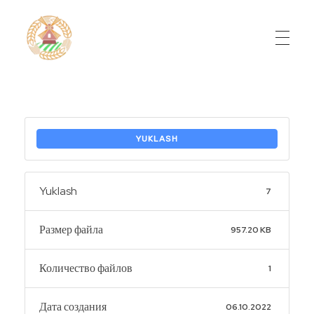
Do'stlik Don.uz
Do'stlik tumani Un maxsulotlari kombinati
YUKLASH
Yuklash
7
Размер файла
957.20 KB
Количество файлов
1
Дата создания
06.10.2022