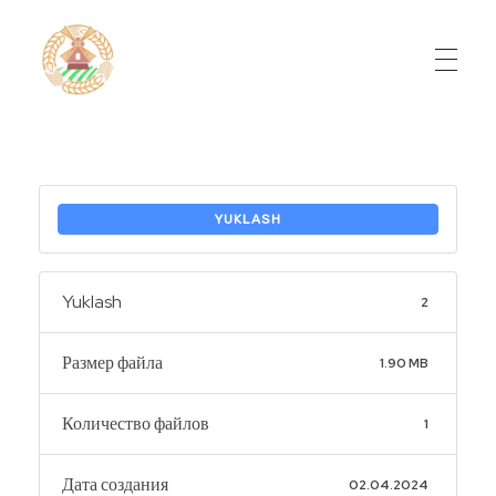
Do'stlik Don.uz
Do'stlik tumani Un maxsulotlari kombinati
YUKLASH
Yuklash
2
Размер файла
1.90 MB
Количество файлов
1
Дата создания
02.04.2024