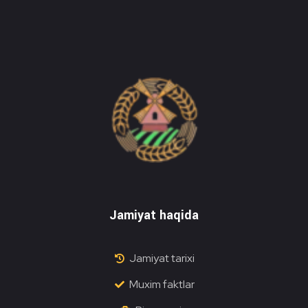
Do'stlik Don.uz
Do'stlik tumani Un maxsulotlari kombinati
Jamiyat haqida
Jamiyat tarixi
Muxim faktlar