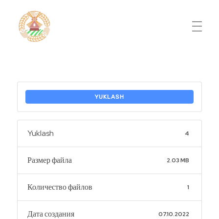
Do'stlik Don.uz
Do'stlik tumani Un maxsulotlari kombinati
YUKLASH
Yuklash
4
Размер файла
2.03 MB
Количество файлов
1
Дата создания
07.10.2022