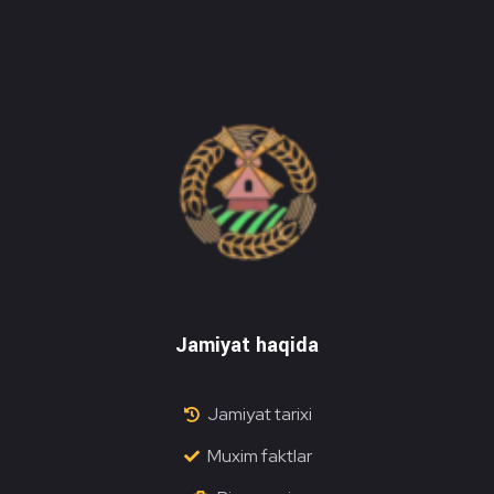
Do'stlik Don.uz
Do'stlik tumani Un maxsulotlari kombinati
Jamiyat haqida
Jamiyat tarixi
Muxim faktlar