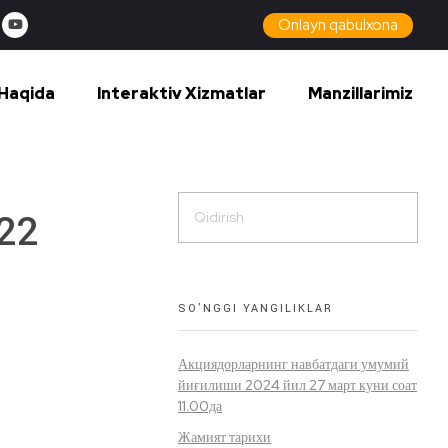
Onlayn qabulxona
Haqida
Interaktiv Xizmatlar
Manzillarimiz
22
SO’NGGI YANGILIKLAR
Акциядорларнинг навбатдаги умумий
йиғилиши 2024 йил 27 март куни соат
11.00да
Жамият тарихи