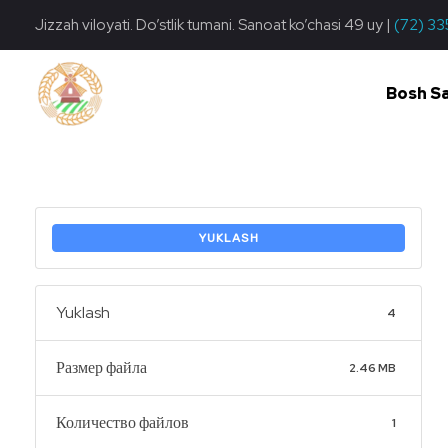
Jizzah viloyati. Do’stlik tumani. Sanoat ko’chasi 49 uy |
(72) 33
Bosh S
Do'stlik Don.uz
Do'stlik tumani Un maxsulotlari kombinati
YUKLASH
Yuklash
4
Размер файла
2.46 MB
Количество файлов
1