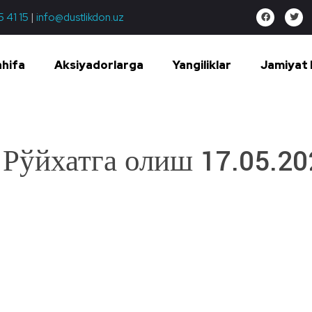
5 41 15
|
info@dustlikdon.uz
ahifa
Aksiyadorlarga
Yangiliklar
Jamiyat 
Рўйхатга олиш 17.05.20