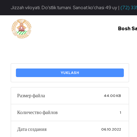
Jizzah viloyati. Do’stlik tumani. Sanoat ko’chasi 49 uy |
(72) 33
Bosh S
Do'stlik Don.uz
Do'stlik tumani Un maxsulotlari kombinati
YUKLASH
Размер файла
44.00 KB
Количество файлов
1
Дата создания
06.10.2022