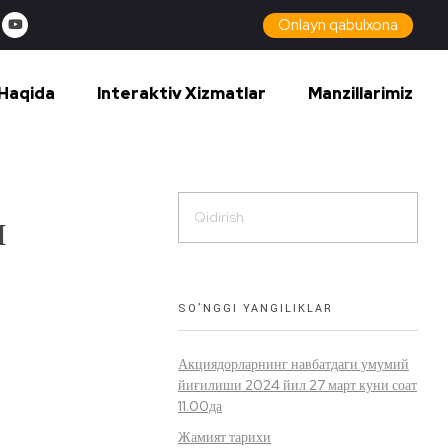
Onlayn qabulxona
Haqida
Interaktiv Xizmatlar
Manzillarimiz
л
SO’NGGI YANGILIKLAR
Акциядорларнинг навбатдаги умумий
йиғилиши 2024 йил 27 март куни соат
11.00да
Жамият тарихи