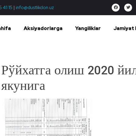
5 41 15
|
info@dustlikdon.uz
ahifa
Aksiyadorlarga
Yangiliklar
Jamiyat 
Рўйхатга олиш 2020 йи
якунига