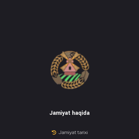
Do'stlik Don.uz
Do'stlik tumani Un maxsulotlari kombinati
Jamiyat haqida
Jamiyat tarixi