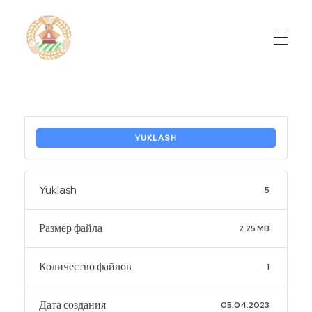
Do'stlik Don.uz
Do'stlik tumani Un maxsulotlari kombinati
YUKLASH
Yuklash
5
Размер файла
2.25 MB
Количество файлов
1
Дата создания
05.04.2023