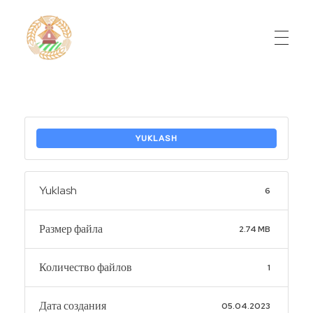
Do'stlik Don.uz
Do'stlik tumani Un maxsulotlari kombinati
YUKLASH
Yuklash
6
Размер файла
2.74 MB
Количество файлов
1
Дата создания
05.04.2023