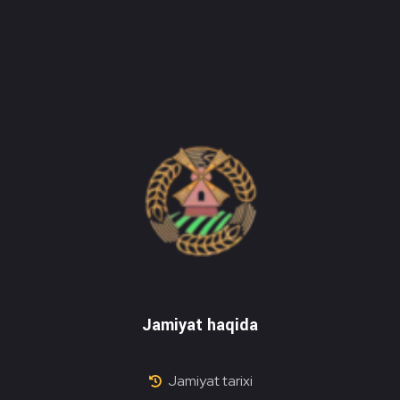
Do'stlik Don.uz
Do'stlik tumani Un maxsulotlari kombinati
Jamiyat haqida
Jamiyat tarixi