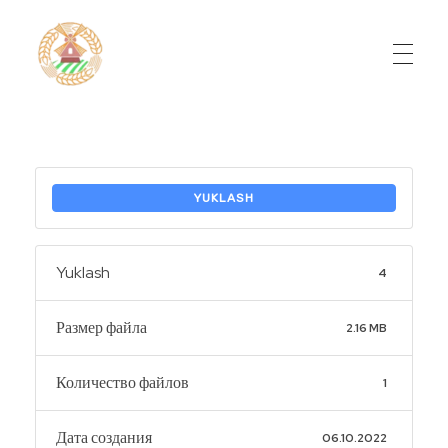
Do'stlik Don.uz
Do'stlik tumani Un maxsulotlari kombinati
YUKLASH
Yuklash
4
Размер файла
2.16 MB
Количество файлов
1
Дата создания
06.10.2022