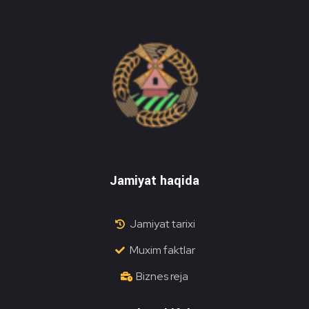
Do'stlik Don.uz
Do'stlik tumani Un maxsulotlari kombinati
Jamiyat haqida
Jamiyat tarixi
Muxim faktlar
Biznes reja