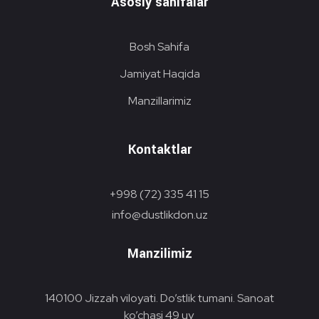
Asosiy sahifalar
Bosh Sahifa
Jamiyat Haqida
Manzillarimiz
Kontaktlar
+998 (72) 335 41 15
info@dustlikdon.uz
Manzilimiz
140100 Jizzah viloyati. Do’stlik tumani. Sanoat
ko’chasi 49 uy