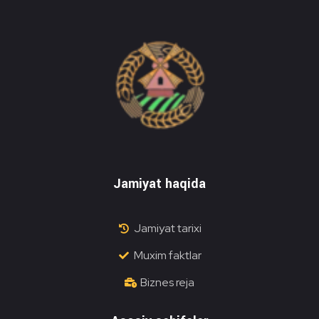
Do'stlik Don.uz
Do'stlik tumani Un maxsulotlari kombinati
Jamiyat haqida
Jamiyat tarixi
Muxim faktlar
Biznes reja