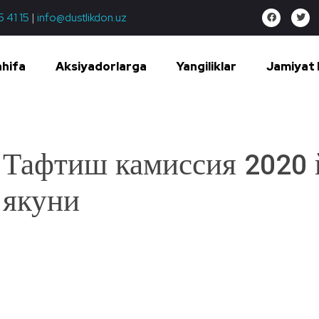
5 41 15
|
info@dustlikdon.uz
ahifa
Aksiyadorlarga
Yangiliklar
Jamiyat 
Тафтиш камиссия 2020 
якуни