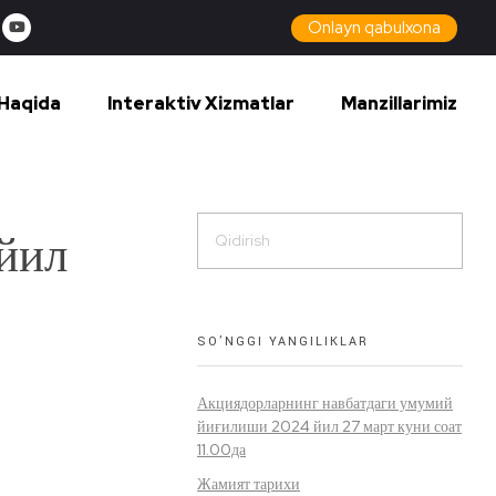
Onlayn qabulxona
Haqida
Interaktiv Xizmatlar
Manzillarimiz
йил
SO’NGGI YANGILIKLAR
Акциядорларнинг навбатдаги умумий
йиғилиши 2024 йил 27 март куни соат
11.00да
Жамият тарихи