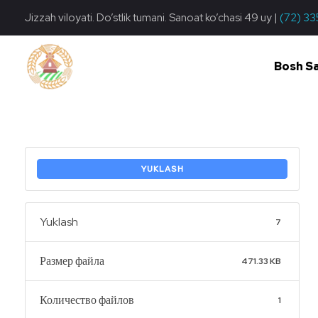
Jizzah viloyati. Do’stlik tumani. Sanoat ko’chasi 49 uy |
(72) 33
Bosh S
Do'stlik Don.uz
Do'stlik tumani Un maxsulotlari kombinati
YUKLASH
Yuklash
7
Размер файла
471.33 KB
Количество файлов
1