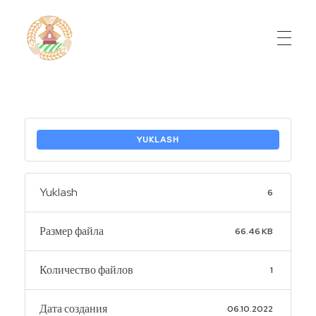
Do'stlik Don.uz
Do'stlik tumani Un maxsulotlari kombinati
YUKLASH
Yuklash
6
Размер файла
66.46 KB
Количество файлов
1
Дата создания
06.10.2022