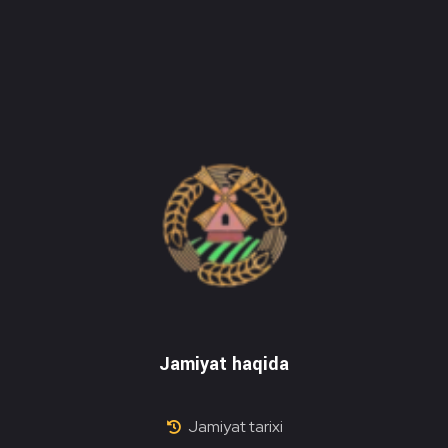
Do'stlik Don.uz
Do'stlik tumani Un maxsulotlari kombinati
Jamiyat haqida
Jamiyat tarixi