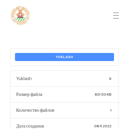
Do'stlik Don.uz
Do'stlik tumani Un maxsulotlari kombinati
YUKLASH
Yuklash
6
Размер файла
821.00 KB
Количество файлов
1
Дата создания
08.11.2022