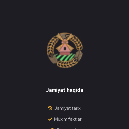
Do'stlik Don.uz
Do'stlik tumani Un maxsulotlari kombinati
Jamiyat haqida
Jamiyat tarixi
Muxim faktlar