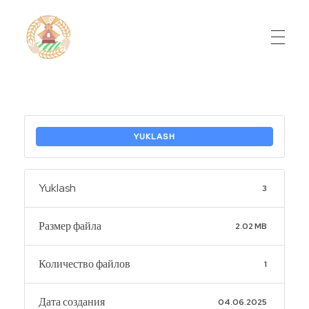
Do'stlik Don.uz
Do'stlik tumani Un maxsulotlari kombinati
YUKLASH
Yuklash
3
Размер файла
2.02 MB
Количество файлов
1
Дата создания
04.06.2025