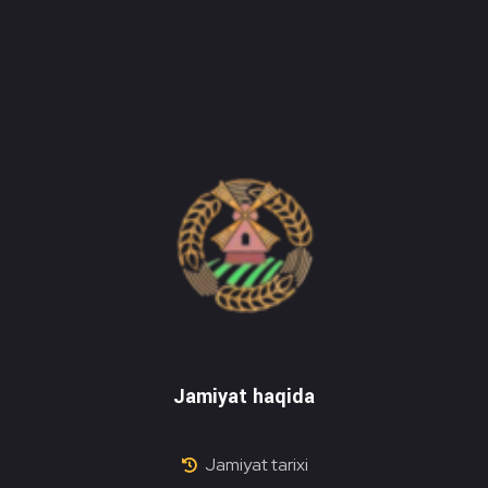
Do'stlik Don.uz
Do'stlik tumani Un maxsulotlari kombinati
Jamiyat haqida
Jamiyat tarixi