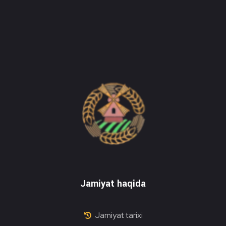
Do'stlik Don.uz
Do'stlik tumani Un maxsulotlari kombinati
Jamiyat haqida
Jamiyat tarixi