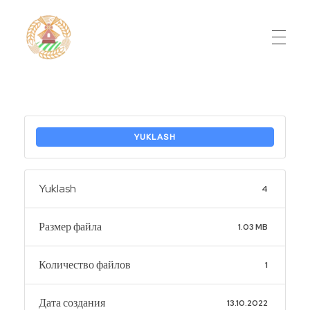
Do'stlik Don.uz
Do'stlik tumani Un maxsulotlari kombinati
YUKLASH
Yuklash
4
Размер файла
1.03 MB
Количество файлов
1
Дата создания
13.10.2022