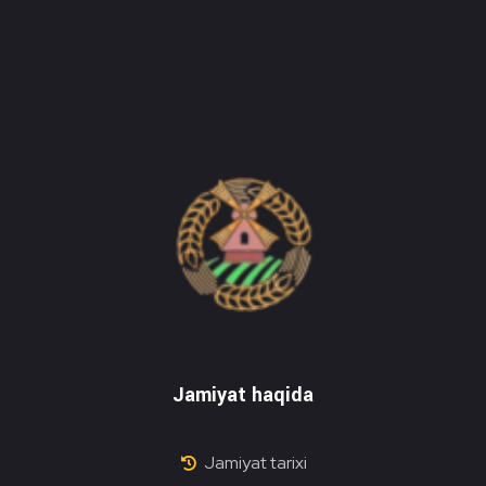
Do'stlik Don.uz
Do'stlik tumani Un maxsulotlari kombinati
Jamiyat haqida
Jamiyat tarixi