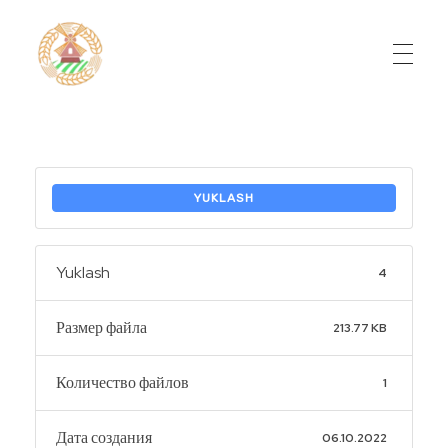
Do'stlik Don.uz
Do'stlik tumani Un maxsulotlari kombinati
YUKLASH
Yuklash
4
Размер файла
213.77 KB
Количество файлов
1
Дата создания
06.10.2022