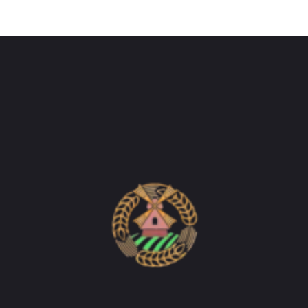
Do'stlik Don.uz
Do'stlik tumani Un maxsulotlari kombinati