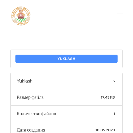
Do'stlik Don.uz
Do'stlik tumani Un maxsulotlari kombinati
YUKLASH
Yuklash
5
Размер файла
17.45 KB
Количество файлов
1
Дата создания
08.05.2023