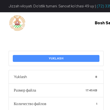
Jizzah viloyati. Do’stlik tumani. Sanoat ko’chasi 49 uy |
(72) 33
Bosh S
Do'stlik Don.uz
Do'stlik tumani Un maxsulotlari kombinati
YUKLASH
Yuklash
8
Размер файла
17.45 KB
Количество файлов
1