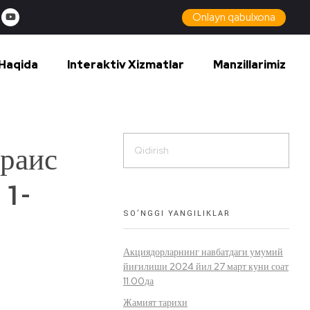
Onlayn qabulxona
Haqida
Interaktiv Xizmatlar
Manzillarimiz
раис
 1-
SO’NGGI YANGILIKLAR
Акциядорларнинг навбатдаги умумий
йиғилиши 2024 йил 27 март куни соат
11.00да
Жамият тарихи