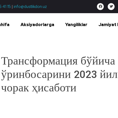
5 41 15
|
info@dustlikdon.uz
ahifa
Aksiyadorlarga
Yangiliklar
Jamiyat 
Трансформация бўйича 
ўринбосарини 2023 йил
чорак ҳисаботи