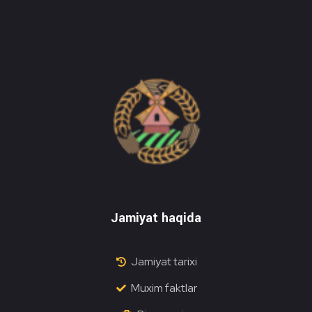
Do'stlik Don.uz
Do'stlik tumani Un maxsulotlari kombinati
Jamiyat haqida
Jamiyat tarixi
Muxim faktlar