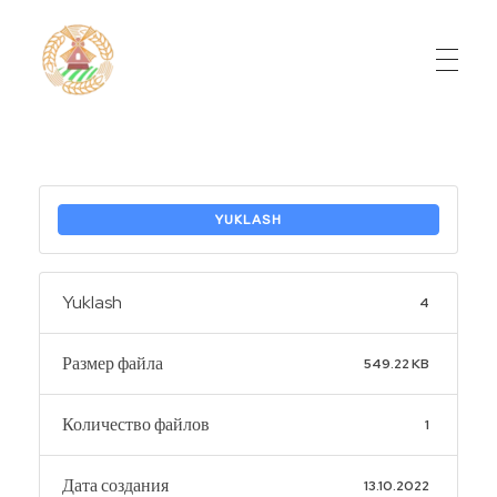
Do'stlik Don.uz
Do'stlik tumani Un maxsulotlari kombinati
YUKLASH
Yuklash
4
Размер файла
549.22 KB
Количество файлов
1
Дата создания
13.10.2022