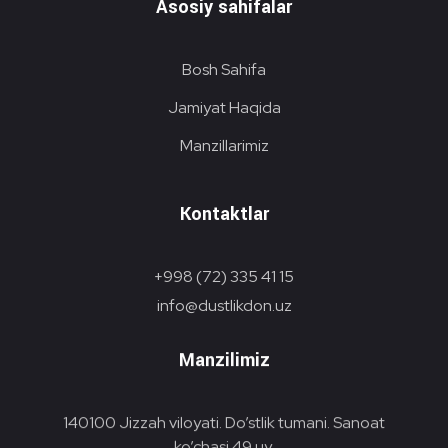
Asosiy sahifalar
Bosh Sahifa
Jamiyat Haqida
Manzillarimiz
Kontaktlar
+998 (72) 335 41 15
info@dustlikdon.uz
Manzilimiz
140100 Jizzah viloyati. Do’stlik tumani. Sanoat
ko’chasi 49 uy