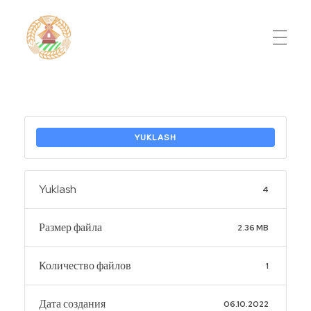
Do'stlik Don.uz
Do'stlik tumani Un maxsulotlari kombinati
YUKLASH
Yuklash
4
Размер файла
2.36 MB
Количество файлов
1
Дата создания
06.10.2022