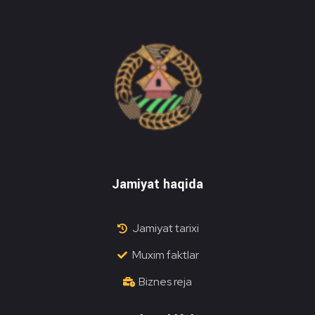
Do'stlik Don.uz
Do'stlik tumani Un maxsulotlari kombinati
Jamiyat haqida
Jamiyat tarixi
Muxim faktlar
Biznes reja