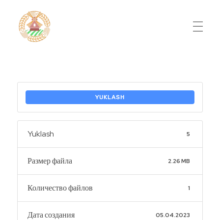
Do'stlik Don.uz
Do'stlik tumani Un maxsulotlari kombinati
YUKLASH
Yuklash
5
Размер файла
2.26 MB
Количество файлов
1
Дата создания
05.04.2023