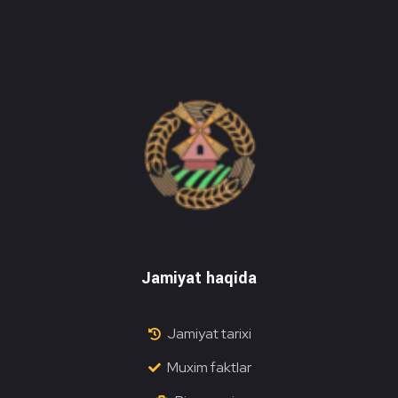
Do'stlik Don.uz
Do'stlik tumani Un maxsulotlari kombinati
Jamiyat haqida
Jamiyat tarixi
Muxim faktlar