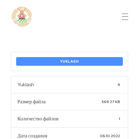
Do'stlik Don.uz
Do'stlik tumani Un maxsulotlari kombinati
YUKLASH
Yuklash
4
Размер файла
569.27 KB
Количество файлов
1
Дата создания
06.10.2022