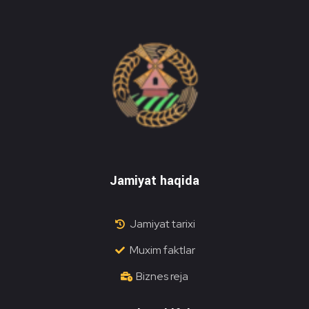
Do'stlik Don.uz
Do'stlik tumani Un maxsulotlari kombinati
Jamiyat haqida
Jamiyat tarixi
Muxim faktlar
Biznes reja