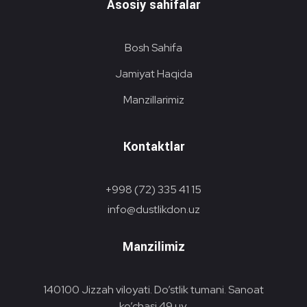
Asosiy sahifalar
Bosh Sahifa
Jamiyat Haqida
Manzillarimiz
Kontaktlar
+998 (72) 335 41 15
info@dustlikdon.uz
Manzilimiz
140100 Jizzah viloyati. Do’stlik tumani. Sanoat
ko’chasi 49 uy